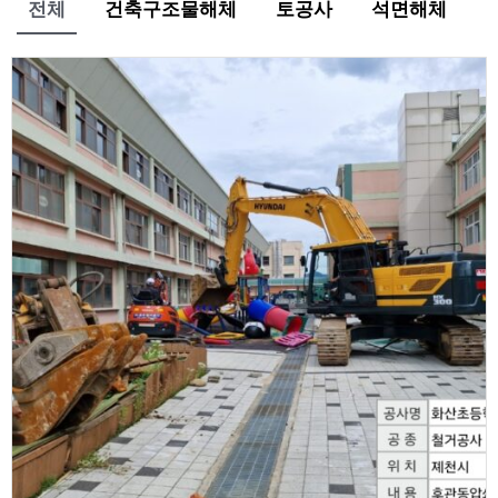
전체
건축구조물해체
토공사
석면해체