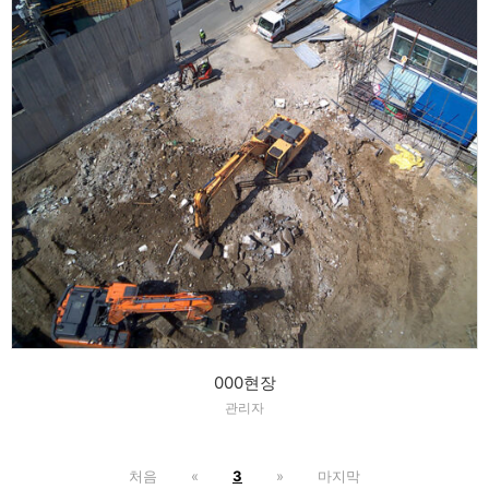
000현장
관리자
처음
«
3
»
마지막