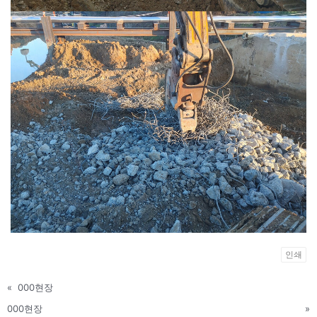
인쇄
«
000현장
000현장
»