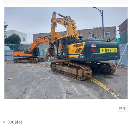
인쇄
«
000현장