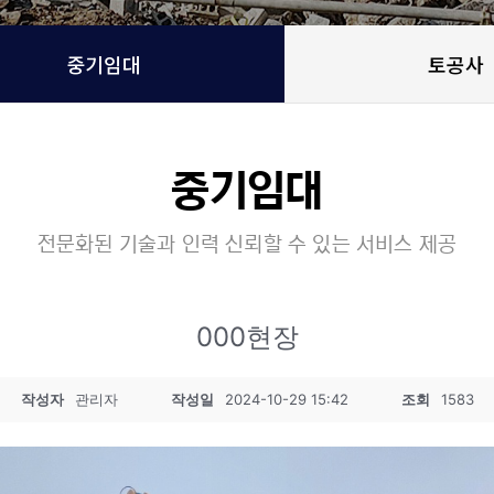
중기임대
토공사
중기임대
전문화된 기술과 인력 신뢰할 수 있는 서비스 제공
000현장
작성자
관리자
작성일
2024-10-29 15:42
조회
1583