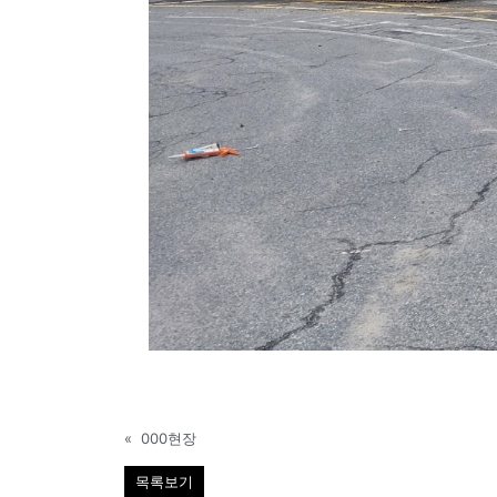
«
000현장
목록보기