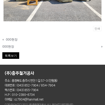
인쇄
«
000현장
000현장
»
목록보기
(주)충주철거공사
주소 : 충청북도 충주시 번던 1길 57-3 (안림동)
대표번호 : (043) 852-7904 / 854-7904
팩스번호 : (043) 855-7904
H.P : 010-2390-6734
이메일 : cc7904@hanmail.net
COPYRIGHT(C) 2021 (주)충주철거공사 ALL RIGHTS RESERVED.