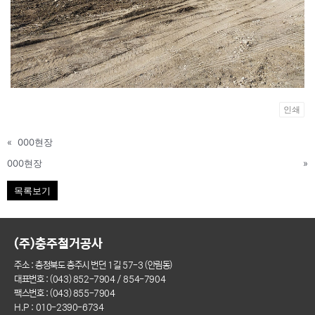
인쇄
«
000현장
000현장
»
목록보기
(주)충주철거공사
주소 : 충청북도 충주시 번던 1길 57-3 (안림동)
대표번호 : (043) 852-7904 / 854-7904
팩스번호 : (043) 855-7904
H.P : 010-2390-6734