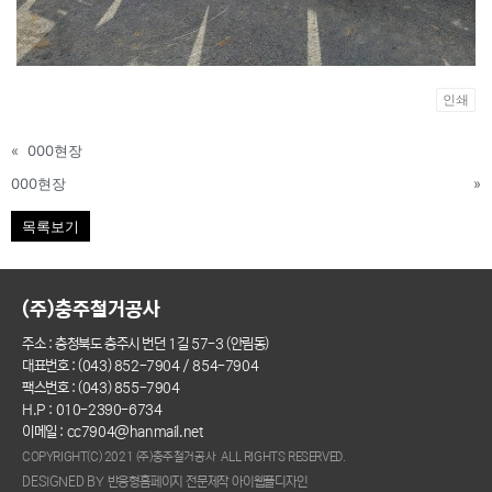
인쇄
«
000현장
000현장
»
목록보기
(주)충주철거공사
주소 : 충청북도 충주시 번던 1길 57-3 (안림동)
대표번호 : (043) 852-7904 / 854-7904
팩스번호 : (043) 855-7904
H.P : 010-2390-6734
이메일 : cc7904@hanmail.net
COPYRIGHT(C) 2021 (주)충주철거공사 ALL RIGHTS RESERVED.
DESIGNED BY 반응형홈페이지 전문제작 아이웹플디자인