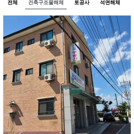
전체
건축구조물해체
토공사
석면해체