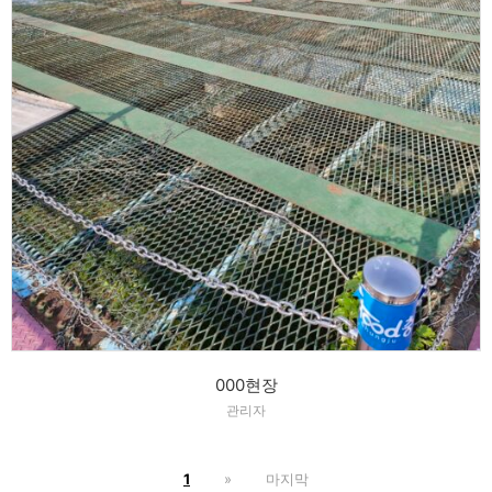
000현장
관리자
1
»
마지막