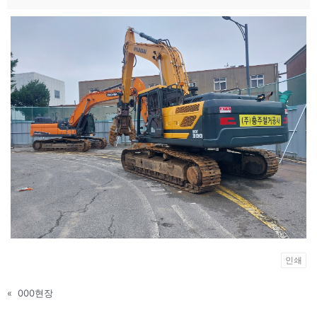
인쇄
«
000현장