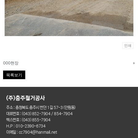
인쇄
000현장
»
목록보기
(주)충주철거공사
주소 : 충청북도 충주시 번던 1길 57-3 (안림동)
대표번호 : (043) 852-7904 / 854-7904
팩스번호 : (043) 855-7904
H.P : 010-2390-6734
이메일 : cc7904@hanmail.net