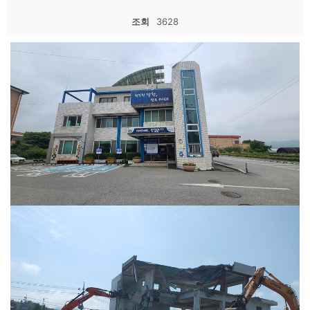
조회
3628