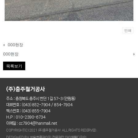
인쇄
«
000현장
000현장
»
목록보기
(주)충주철거공사
주소 : 충청북도 충주시 번던 1길 57-3 (안림동)
대표번호 : (043) 852-7904 / 854-7904
팩스번호 : (043) 855-7904
H.P : 010-2390-6734
이메일 : cc7904@hanmail.net
COPYRIGHT(C) 2021 (주)충주철거공사 ALL RIGHTS RESERVED.
DESIGNED BY 반응형홈페이지 전문제작 아이웹플디자인