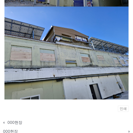
인쇄
«
000현장
000현장
»